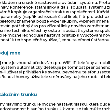
je kladen na snadné nastavení a ovládání systému. Proto
íky, konference, státní linky a další součásti systému
á věrně kopíruje organizační strukturu společnosti. Kaž
 parametry (například rozsah čísel linek, filtr pro odchoz
telefonu znamená pouze výběr skupiny, vyplnění jména u
zován potřebný čas pro zřízení linky nového zaměstnan
isního technika. Všechny ostatní součásti systému spol
to je možné jednoduše nastavit přístup k vyúčtování ho
ostí, které společně využívají jednu telefonní ústřednu.
eduj mne
 mne je vhodná především pro WiFi IP telefony a mobil
. Systém automaticky detekuje přítomnost přenosného 
ní-li uživatel přihlášen ke svému pevnému telefonu (ext
 příchozí hovory uživatele směrovány na jeho mobilní te
áložním trunku
hy hlavního trunku je možné nastavit hlásku, která bude
edostupnost hlavního trunku. Uživatel se tak může roz