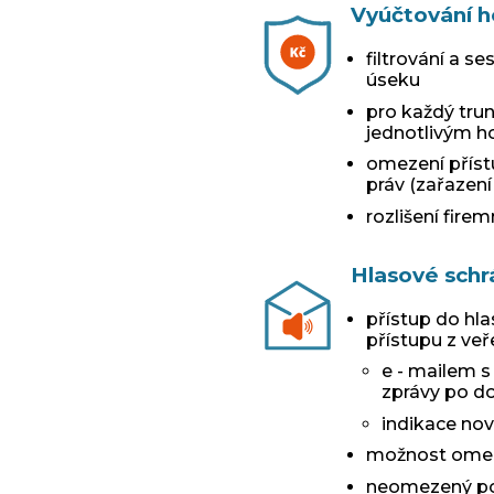
Vyúčtování 
filtrování a s
úseku
pro každý tru
jednotlivým h
omezení přístu
práv (zařazení
rozlišení fir
Hlasové schr
přístup do hla
přístupu z veř
e - mailem 
zprávy po d
indikace nov
možnost omez
neomezený po