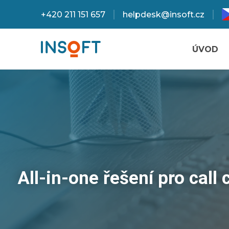
+420 211 151 657
helpdesk@insoft.cz
ÚVOD
All-in-one řešení pro call 