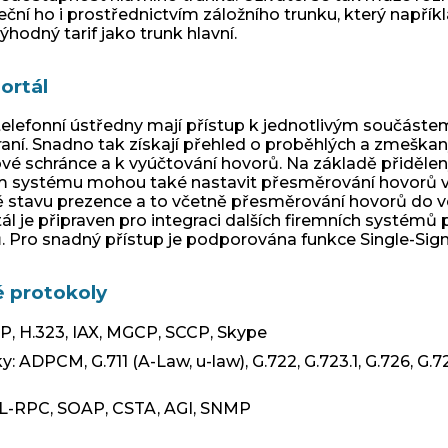
teční ho i prostřednictvím záložního trunku, který např
hodný tarif jako trunk hlavní.
ortál
 telefonní ústředny mají přístup k jednotlivým součás
ní. Snadno tak získají přehled o proběhlých a zmeškan
vé schránce a k vyúčtování hovorů. Na základě přiděle
m systému mohou také nastavit přesměrování hovorů v
 stavu prezence a to včetně přesměrování hovorů do veř
ál je připraven pro integraci dalších firemních systémů
. Pro snadný přístup je podporována funkce Single-Sig
 protokoly
SIP, H.323, IAX, MGCP, SCCP, Skype
ky
: ADPCM, G.711 (A-Law, u-law), G.722, G.723.1, G.726, G.
L-RPC, SOAP, CSTA, AGI, SNMP