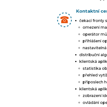
Kontaktní c
čekací fronty 
omezení max
operátor můž
přihlášení o
nastavitelná
distribuční al
klientská apli
statistika o
přehled vytí
příposlech 
klientská apli
zobrazení ide
ovládání ope