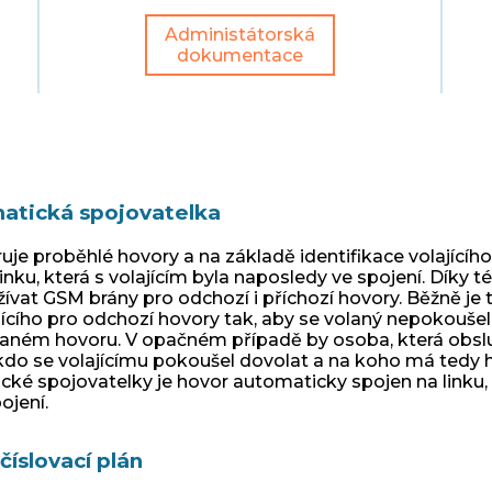
Administátorská
dokumentace
atická spojovatelka
je proběhlé hovory a na základě identifikace volajícíh
linku, která s volajícím byla naposledy ve spojení. Díky t
ívat GSM brány pro odchozí i příchozí hovory. Běžně je 
ajícího pro odchozí hovory tak, aby se volaný nepokouše
aném hovoru. V opačném případě by osoba, která obslu
kdo se volajícímu pokoušel dovolat a na koho má tedy ho
ké spojovatelky je hovor automaticky spojen na linku, k
ojení.
číslovací plán