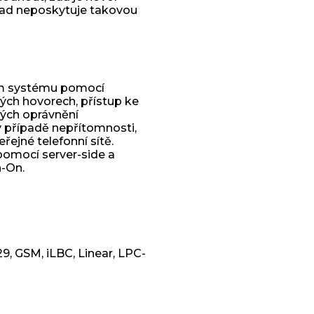
íklad neposkytuje takovou
tem systému pomocí
ých hovorech, přístup ke
ných oprávnění
 případě nepřítomnosti,
ejné telefonní sítě.
 pomocí server-side a
n-On.
729, GSM, iLBC, Linear, LPC-