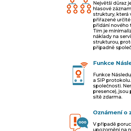
Největší důraz 
hlasové záznamn
struktury, kter
přiřazené určité
přidání nového 
Tím je minimali
náklady na serv
strukturou, pro
případně společn
Funkce Násl
Funkce Následuj
a SIP protokolu
společnosti. Ne
presence), jsou
sítě zdarma.
Oznámení o z
V případě poruc
upozornění na n