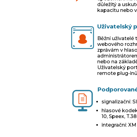
důležitý a usku
kapacitu nebo vý
Uživatelský p
Běžní uživatelé
webového rozhra
zprávám v hlaso
administrátore
nebo na základě
Uživatelský port
remote plug-inů
Podporované
signalizační
: 
hlasové kode
10, Speex, T.38
integrační
: XM