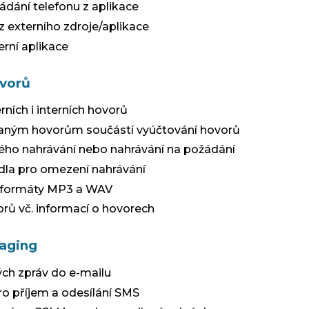
ádání telefonu z aplikace
 z externího zdroje/aplikace
erní aplikace
ovorů
rních i interních hovorů
raným hovorům součástí vyúčtování hovorů
ého nahrávání nebo nahrávání na požádání
vidla pro omezení nahrávání
formáty MP3 a WAV
rů vč. informací o hovorech
aging
ých zpráv do e-mailu
ro příjem a odesílání SMS