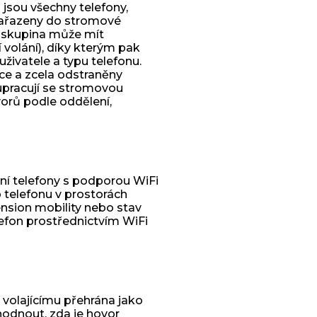
 jsou všechny telefony,
 zařazeny do stromové
dá skupina může mít
í volání), díky kterým pak
živatele a typu telefonu.
ce a zcela odstraněny
upracují se stromovou
vorů podle oddělení,
ní telefony s podporou WiFi
telefonu v prostorách
ension mobility nebo stav
lefon prostřednictvím WiFi
 volajícímu přehrána jako
hodnout, zda je hovor