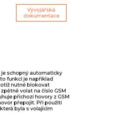
Vývojářská
dokumentace
o je schopný automaticky
éto funkci je například
totiž nutné blokovat
l zpětně volat na číslo GSM
huje příchozí hovory z GSM
vor přepojit. Při použití
terá byla s volajícím