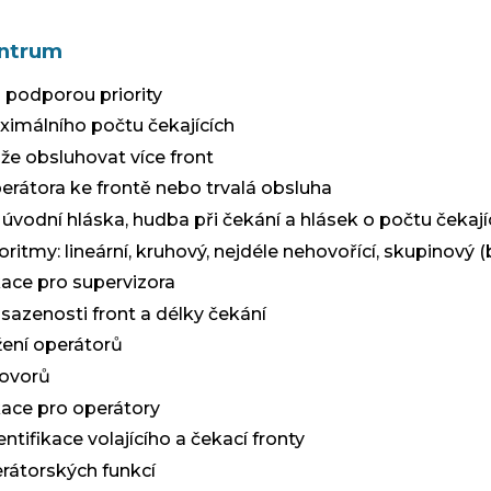
entrum
s podporou priority
imálního počtu čekajících
e obsluhovat více front
perátora ke frontě nebo trvalá obsluha
 úvodní hláska, hudba při čekání a hlásek o počtu čekají
goritmy
:
lineární, kruhový, nejdéle nehovořící, skupinový 
kace pro supervizora
bsazenosti front a délky čekání
žení operátorů
hovorů
kace pro operátory
ntifikace volajícího a čekací fronty
rátorských funkcí