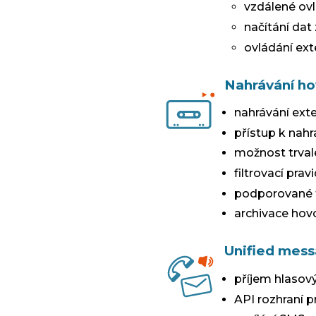
vzdálené ovl
načítání dat
ovládání ext
Nahrávání h
nahrávání exte
přístup k nah
možnost trval
filtrovací pra
podporované 
archivace hovo
Unified mess
příjem hlasov
API rozhraní p