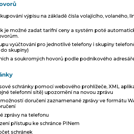
hovorů
eskupování výpisu na základě čísla volajícího, volaného, l
nk je možné zadat tarifní ceny a systém poté automatic
ovorům.
pu vyúčtování pro jednotlivé telefony i skupiny telefon
 do skupiny)
emních a soukromých hovorů podle podnikového adresář
ánky
sové schránky pomocí webového prohlížeče, XML aplikace
ejné telefonní sítě) upozornění na novou zprávu
s možností doručení zaznamenané zprávy ve formátu 
oručení
é zprávy na telefonu
ení přístupu ke schránce PINem
čet schránek