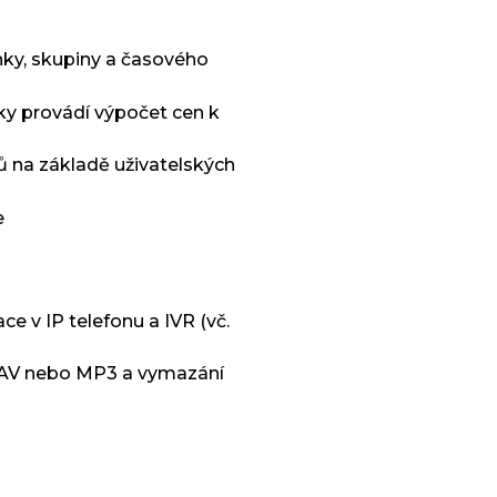
inky, skupiny a časového
ky provádí výpočet cen k
ů na základě uživatelských
e
 v IP telefonu a IVR (vč.
WAV nebo MP3 a vymazání