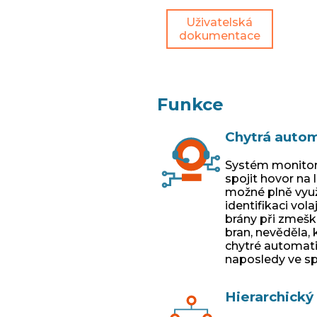
Uživatelská
dokumentace
Funkce
Chytrá autom
Systém monitoru
spojit hovor na 
možné plně využ
identifikaci vol
brány při zmešk
bran, nevěděla, 
chytré automatic
naposledy ve sp
Hierarchický 